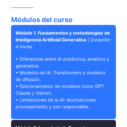
Módulos del curso
Módulo 1. Fundamentos y metodologías de
Inteligencia Artificial Generativa
| Duración:
4 horas
• Diferencias entre IA predictiva, analítica y
generativa.
• Modelos de IA: Transformers y modelos
de difusión.
• Funcionamiento de modelos como GPT,
Claude y Gemini.
• Limitaciones de la IA: alucinaciones,
procesamiento y uso responsable.