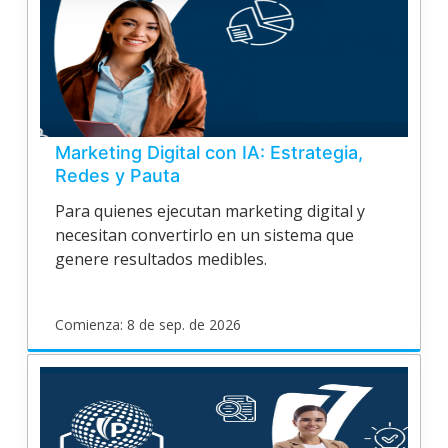
Inicia
31
de
ago.
de
2026
Marketing Digital con IA: Estrategia,
Redes y Pauta
Para quienes ejecutan marketing digital y
necesitan convertirlo en un sistema que
genere resultados medibles.
Comienza: 8 de sep. de 2026
poligran
EPV26O186
Inicia
8
de
sep.