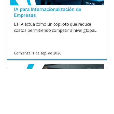
IA para Internacionalización de
Empresas
La IA actúa como un copiloto que reduce
costos permitiendo competir a nivel global..
Comienza: 1 de sep. de 2026
poligran
EPV26P181
Inicia
1
de
sep.
de
2026
Curso en Desarrollo de habilidades