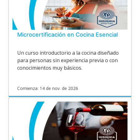
sep.
de
2026
Microcertificación en Cocina Esencial
Un curso introductorio a la cocina diseñado
para personas sin experiencia previa o con
conocimientos muy básicos.
Comienza: 14 de nov. de 2026
poligran
EPV25V165
Inicia
14
de
nov.
de