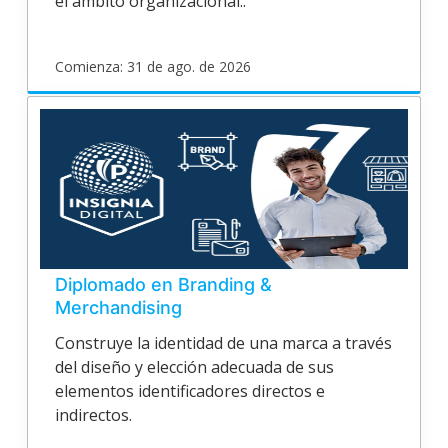
el ámbito organizacional..
Comienza: 31 de ago. de 2026
poligran
EPV24V138
Inicia
31
de
ago.
de
2026
Diplomado en Branding &
Merchandising
Construye la identidad de una marca a través
del diseño y elección adecuada de sus
elementos identificadores directos e
indirectos.