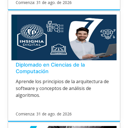
Comienza: 31 de ago. de 2026
poligran
EPV24V140
Inicia
31
de
ago.
de
2026
Diplomado en Ciencias de la
Computación
Aprende los principios de la arquitectura de
software y conceptos de análisis de
algoritmos.
Comienza: 31 de ago. de 2026
poligran
EPV24V141