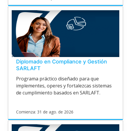
poligran
EPV26O188
Inicia
8
de
sep.
de
2026
Diplomado en Compliance y Gestión
SARLAFT
Programa práctico diseñado para que
implementes, operes y fortalezcas sistemas
de cumplimiento basados en SARLAFT.
Comienza: 31 de ago. de 2026
poligran
EPV26V179