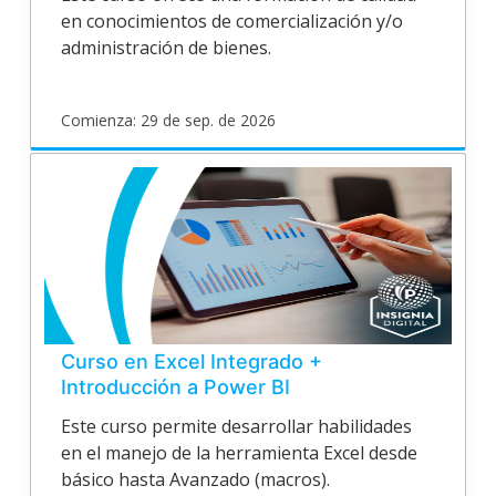
en conocimientos de comercialización y/o
administración de bienes.
Comienza: 29 de sep. de 2026
poligran
EPV20VA60
Inicia
29
de
sep.
de
2026
Curso en Excel Integrado +
Introducción a Power BI
Este curso permite desarrollar habilidades
en el manejo de la herramienta Excel desde
básico hasta Avanzado (macros).