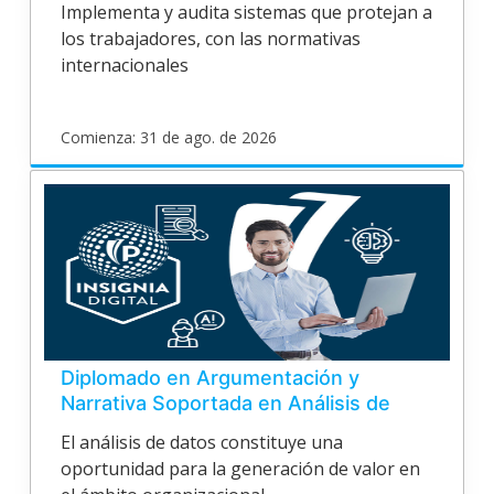
Implementa y audita sistemas que protejan a
los trabajadores, con las normativas
internacionales
Comienza: 31 de ago. de 2026
poligran
EPV24V139
Inicia
31
de
ago.
de
2026
Diplomado en Argumentación y
Narrativa Soportada en Análisis de
Datos
El análisis de datos constituye una
oportunidad para la generación de valor en