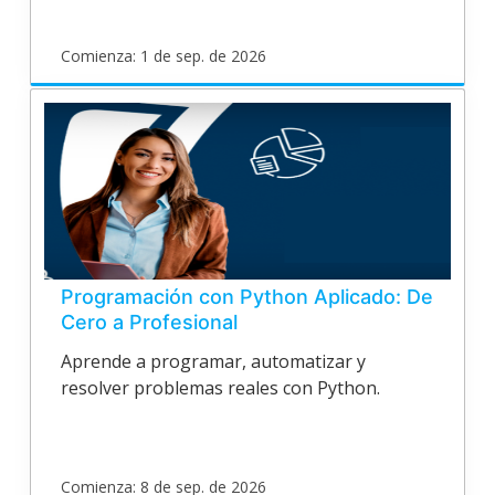
Comienza: 1 de sep. de 2026
poligran
EPV21VA116
Inicia
1
de
sep.
de
2026
Programación con Python Aplicado: De
Cero a Profesional
Aprende a programar, automatizar y
resolver problemas reales con Python.
Comienza: 8 de sep. de 2026