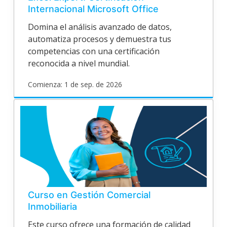
Internacional Microsoft Office
Specialist
Domina el análisis avanzado de datos,
automatiza procesos y demuestra tus
competencias con una certificación
reconocida a nivel mundial.
Comienza: 1 de sep. de 2026
poligran
EPV26O189
Inicia
1
de
sep.
de
2026
Curso en Gestión Comercial
Inmobiliaria
Este curso ofrece una formación de calidad