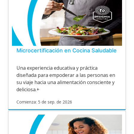
Inicia
31
de
ago.
de
2026
Microcertificación en Cocina Saludable
Una experiencia educativa y práctica
diseñada para empoderar a las personas en
su viaje hacia una alimentación consciente y
deliciosa.+
Comienza: 5 de sep. de 2026
poligran
EPV25V164
Inicia
5
de