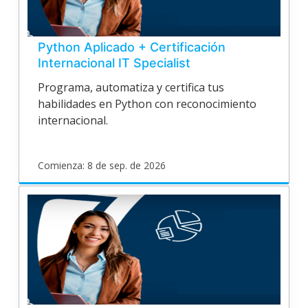
Python Aplicado + Certificación
Internacional IT Specialist
Programa, automatiza y certifica tus
habilidades en Python con reconocimiento
internacional.
Comienza: 8 de sep. de 2026
poligran
EPV26O187
Inicia
8
de
sep.
de
2026