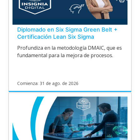
de
2026
Diplomado en Six Sigma Green Belt +
Certificación Lean Six Sigma
Profundiza en la metodología DMAIC, que es
fundamental para la mejora de procesos.
Comienza: 31 de ago. de 2026
poligran
EPV24V143
Inicia
31
de
ago.
de
2026