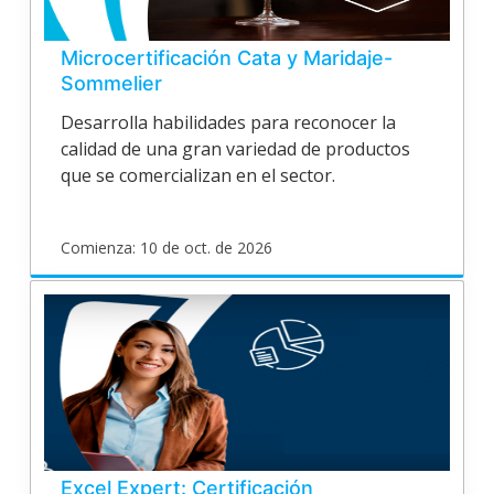
2026
Microcertificación Cata y Maridaje-
Sommelier
Desarrolla habilidades para reconocer la
calidad de una gran variedad de productos
que se comercializan en el sector.
Comienza: 10 de oct. de 2026
poligran
EPV25V163
Inicia
10
de
oct.
de
2026
Excel Expert: Certificación