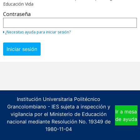
su
Educación Vida
dirección
Contraseña
de
correo
electrónico
¿Necesitas ayuda para iniciar sesión?
y
contraseña
Iniciar sesión
Si
todavía
no
tienes
una
cuenta,
puedes
Institución Universitaria Politécnico
utilizar
Grancolombiano - IES sujeta a inspección y
Ir a mesa
el
vigilancia por el Ministerio de Educación
de ayuda
botón
nacional mediante Resolución No. 19349 de
abajo
1980-11-04
para